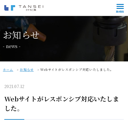
会社情報
Company
お知らせ
事業内容
Service
news
製作・加工事例一覧
Case study
お知らせ
News
ホーム
お知らせ
Webサイトがレスポンシブ対応いたしました。
採用情報
Recruit
2021.07.12
Webサイトがレスポンシブ対応いたしま
お問い合わせ
した。
0241-21-1682
営業時間 9:00〜18:00 / 休業日 土日祝