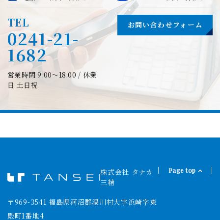
TEL
お問い合わせフォーム
0241-21-
1682
営業時間 9:00〜18:00 / 休業
日 土日祝
Page top
株式会社 タナカ
タナカ
三精
〒969-3541 福島県河沼郡湯川村大字浜崎字東
殿町1番地4