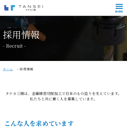
会社情報
Company
採用情報
事業内容
Service
Recruit
製作・加工事例一覧
Case study
お知らせ
News
ホーム
採用情報
採用情報
Recruit
タナカ三精は、金属精密切削加工で日本のもの造りを支えています。
私たちと共に働く人を募集しています。
お問い合わせ
0241-21-1682
こんな人を求めています
営業時間 9:00〜18:00 / 休業日 土日祝